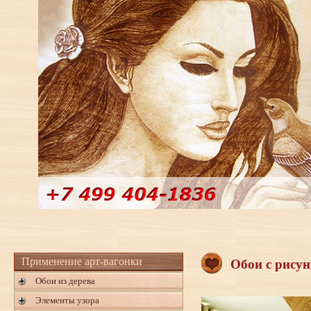
Применение арт-вагонки
Обои с рисун
Обои из дерева
Элементы узора