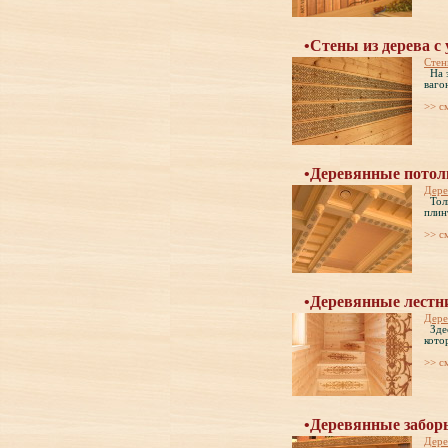
•Стены из дерева с
Стен
На э
ваго
>> c
•Деревянные потол
Дере
Толь
плин
>> c
•Деревянные лестн
Дере
Здес
кото
>> c
•Деревянные забор
Дере