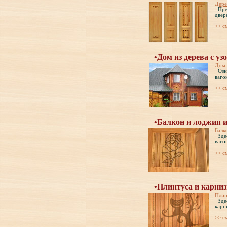
Дере
Пред
двер
>> c
•Дом из дерева с уз
Дом 
Озна
ваго
>> c
•Балкон и лоджия и
Балк
Здес
ваго
>> c
•Плинтуса и карниз
Плин
Здес
карн
>> c