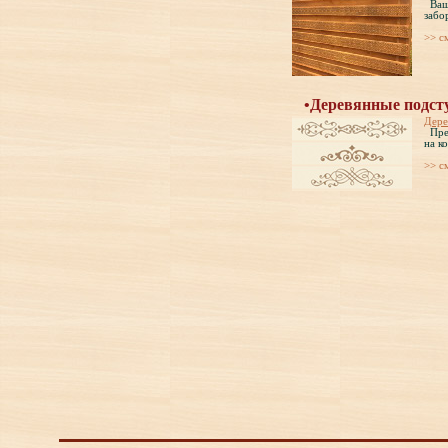
Ваше
забо
>> c
•Деревянные подст
Дере
Пред
на к
>> c