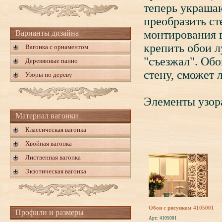
теперь украша
преобразить ст
монтирования 
Варианты дизайна
крепить обои л
Вагонка с орнаментом
"съезжал". Обо
Деревянные панно
стену, сможет л
Узоры по дереву
Элементы узор
Материал вагонки
Классическая вагонка
Хвойная вагонка
Лиственная вагонка
Экзотическая вагонка
Обои с рисунком 4105001
Профили и размеры
Арт.: 4105001