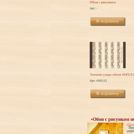
Обои с рисунком
Арт.: -
Элемент узора обоев 410511
Арт.: 4105113
•Обои с рисунком п
Обои
Пред
дере