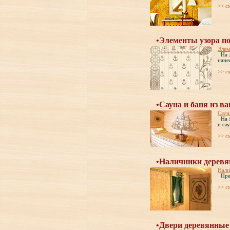
>> c
•Элементы узора по
Элем
На э
нане
>> c
•Сауна и баня из ва
Саун
На э
и са
>> c
•Наличники деревя
Нали
Пред
>> c
•Двери деревянные 